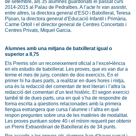
de setembre, als 35 alumnes guardonats el passat curs
2014-2015 al Palau de Pedralbes. A l’acte hi van assistir,
entre altres, la directora general d’ESO i Batxillerat, Teresa
Pijoan, la directora general d’Educació Infantil i Primària,
Carme Ortoll i el director general de Centres Concertats i
Centres Privats, Miquel Garcia.
Alumnes amb una mitjana de batxillerat igual o
superior a 8,75
Els Premis són un reconeixement oficial a l’excel•lència
en els estudis de batxillerat. Les proves, que es van dur a
terme el mes de juny, consten de dos exercicis. En el
primer hi ha dues parts, a realitzar en dues hores i mitja,
una és la redacció del comentari de text literari i l’altra la
redacció del comentari d’un text històric. El segon exercici
també té de dues parts, una en què s’ha de respondre de
forma escrita a qüestions relacionades amb la primera
llengua estrangera que cursa l’alumne i l’altra en què
respon preguntes sobre una de les matèries de modalitat.
Les proves puntuen sobre 40 i el mínim requerit per obtenir
un Premi Extraordinari de Batxillerat és de 34 punts.
Per accedir a les proves els alumnes han d’haver cursat i