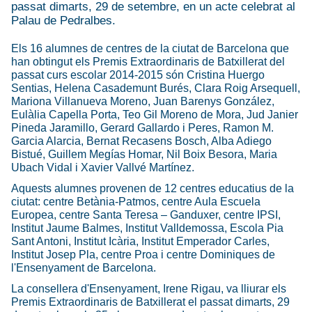
passat dimarts, 29 de setembre, en un acte celebrat al
Palau de Pedralbes.
Els 16 alumnes de centres de la ciutat de Barcelona que
han obtingut els Premis Extraordinaris de Batxillerat del
passat curs escolar 2014-2015 són Cristina Huergo
Sentias, Helena Casademunt Burés, Clara Roig Arsequell,
Mariona Villanueva Moreno, Juan Barenys González,
Eulàlia Capella Porta, Teo Gil Moreno de Mora, Jud Janier
Pineda Jaramillo, Gerard Gallardo i Peres, Ramon M.
Garcia Alarcia, Bernat Recasens Bosch, Alba Adiego
Bistué, Guillem Megías Homar, Nil Boix Besora, Maria
Ubach Vidal i Xavier Vallvé Martínez.
Aquests alumnes provenen de 12 centres educatius de la
ciutat: centre Betània-Patmos, centre Aula Escuela
Europea, centre Santa Teresa – Ganduxer, centre IPSI,
Institut Jaume Balmes, Institut Valldemossa, Escola Pia
Sant Antoni, Institut Icària, Institut Emperador Carles,
Institut Josep Pla, centre Proa i centre Dominiques de
l'Ensenyament de Barcelona.
La consellera d'Ensenyament, Irene Rigau, va lliurar els
Premis Extraordinaris de Batxillerat el passat dimarts, 29