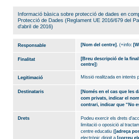
Informació bàsica sobre protecció de dades en com
Protecció de Dades (Reglament UE 2016/679 del Par
d'abril de 2016)
[Nom del centre]
. (+info:
[W
Responsable
[Breu descripció de la final
Finalitat
centre]
)
Missió realitzada en interès p
Legitimació
Destinataris
[Només en el cas que les da
com privats, indicar el nom
contrari, indicar que “No e
Drets
Podeu exercir els drets d’acc
limitació o oposició al tractam
centre educatiu (
[adreça pos
electrònic dirigit a
[correu el