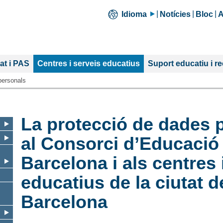
Idioma
Notícies
Bloc
A
Secció
at i PAS
Centres i serveis educatius
Suport educatiu i r
actual:
personals
La protecció de dades 
al Consorci d’Educació
Barcelona i als centres 
educatius de la ciutat d
Barcelona