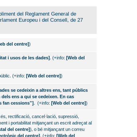
pliment del Reglament General de
lament Europeu i del Consell, de 27
eb del centre]
)
itat i usos de les dades]
. (+info:
[Web del
úblic. (+info:
[Web del centre]
)
des se cedeixin a altres ens, tant públics
 dels ens a qui se cedeixen. En cas
s fan cessions”]
. (+info:
[Web del centre]
)
és, rectificació, cancel·lació, supressió,
ent i portabilitat mitjançant un escrit adreçat al
tal del centre]
), o bé mitjançant un correu
ectrònic del centre]
. (+info:
[Web del