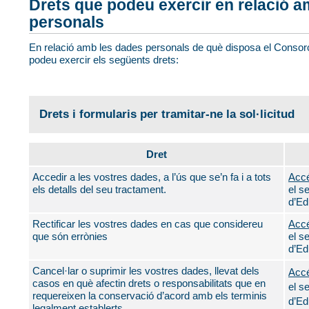
Drets que podeu exercir en relació a
personals
En relació amb les dades personals de què disposa el Consorci i
podeu exercir els següents drets:
Drets i formularis per tramitar-ne la sol·licitud
Dret
Accedir a les vostres dades, a l’ús que se’n fa i a tots
Accé
els detalls del seu tractament.
el s
d’Ed
Rectificar les vostres dades en cas que considereu
Accé
que són errònies
el s
d’Ed
Cancel·lar o suprimir les vostres dades, llevat dels
Accé
casos en què afectin drets o responsabilitats que en
el s
requereixen la conservació d’acord amb els terminis
d’Ed
legalment establerts.