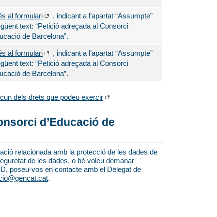
s al formulari
, indicant a l’apartat “Assumpte”
egüent text: “Petició adreçada al Consorci
ucació de Barcelona”.
s al formulari
, indicant a l’apartat “Assumpte”
egüent text: “Petició adreçada al Consorci
ucació de Barcelona”.
cun dels drets que podeu exercir
onsorci d’Educació de
gació relacionada amb la protecció de les dades de
seguretat de les dades, o bé voleu demanar
D, poseu-vos en contacte amb el Delegat de
cio@gencat.cat
.