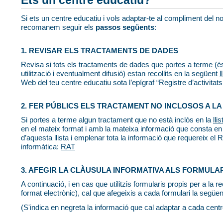
Si ets un centre educatiu i vols adaptar-te al compliment del
recomanem seguir els
passos següents
:
1. REVISAR ELS TRACTAMENTS DE DADES
Revisa si tots els tractaments de dades que portes a terme (
utilització i eventualment difusió) estan recollits en la següent
l
Web del teu centre educatiu sota l’epígraf “Registre d’activitat
2. FER PÚBLICS ELS TRACTAMENT NO INCLOSOS A LA
Si portes a terme algun tractament que no està inclòs en la
llis
en el mateix format i amb la mateixa informació que consta en la 
d’aquesta llista i emplenar tota la informació que requereix el R
informàtica:
RAT
3. AFEGIR LA CLÀUSULA INFORMATIVA ALS FORMULA
A continuació, i en cas que utilitzis formularis propis per a la 
format electrònic), cal que afegeixis a cada formulari la següe
(S'indica en negreta la informació que cal adaptar a cada centr