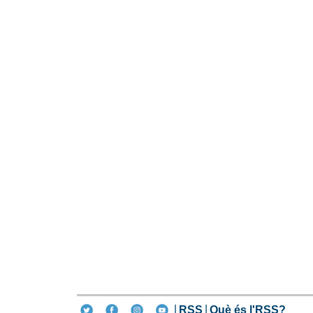
RSS
Què és l'RSS?