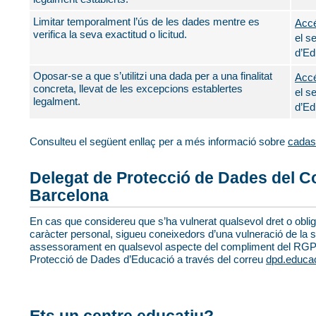
Limitar temporalment l’ús de les dades mentre es
Accé
verifica la seva exactitud o licitud.
el s
d’Ed
Oposar-se a que s’utilitzi una dada per a una finalitat
Accé
concreta, llevat de les excepcions establertes
el s
legalment.
d’Ed
Consulteu el següent enllaç per a més informació sobre
cadas
Delegat de Protecció de Dades del C
Barcelona
En cas que considereu que s’ha vulnerat qualsevol dret o obli
caràcter personal, sigueu coneixedors d’una vulneració de la 
assessorament en qualsevol aspecte del compliment del RGP
Protecció de Dades d’Educació a través del correu
dpd.educa
Ets un centre educatiu?