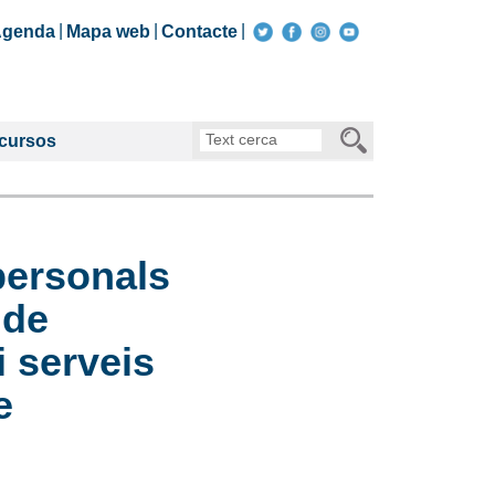
genda
Mapa web
Contacte
Text
ecursos
cerca
personals
 de
i serveis
e