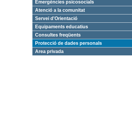
Emergències psicosocials
Atenció a la comunitat
Servei d'Orientació
Equipaments educatius
Consultes freqüents
Pàgina
Protecció de dades personals
actual:
Area privada