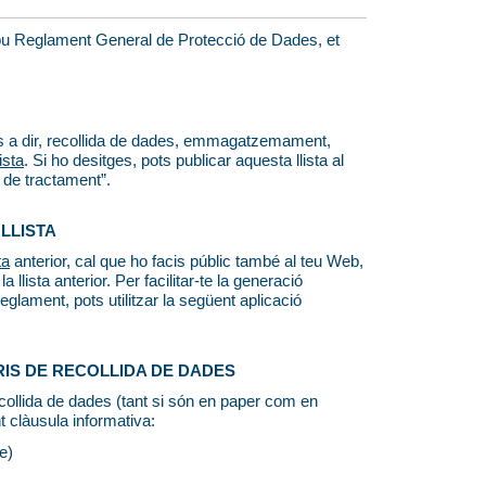
 nou Reglament General de Protecció de Dades, et
és a dir, recollida de dades, emmagatzemament,
lista
. Si ho desitges, pots publicar aquesta llista al
s de tractament”.
 LLISTA
ta
anterior, cal que ho facis públic també al teu Web,
llista anterior. Per facilitar-te la generació
eglament, pots utilitzar la següent aplicació
RIS DE RECOLLIDA DE DADES
recollida de dades (tant si són en paper com en
nt clàusula informativa:
e)