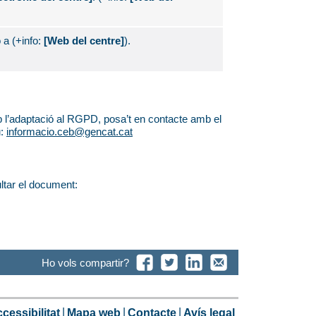
 a (+info:
[Web del centre]
).
b l’adaptació al RGPD, posa’t en contacte amb el
u:
informacio.ceb@gencat.cat
ltar el document:
Ho vols compartir?
cessibilitat
Mapa web
Contacte
Avís legal