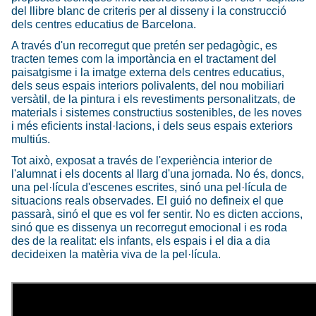
del llibre blanc de criteris per al disseny i la construcció
dels centres educatius de Barcelona.
A través d'un recorregut que pretén ser pedagògic, es
tracten temes com la importància en el tractament del
paisatgisme i la imatge externa dels centres educatius,
dels seus espais interiors polivalents, del nou mobiliari
versàtil, de la pintura i els revestiments personalitzats, de
materials i sistemes constructius sostenibles, de les noves
i més eficients instal·lacions, i dels seus espais exteriors
multiús.
Tot això, exposat a través de l'experiència interior de
l'alumnat i els docents al llarg d'una jornada. No és, doncs,
una pel·lícula d'escenes escrites, sinó una pel·lícula de
situacions reals observades. El guió no defineix el que
passarà, sinó el que es vol fer sentir. No es dicten accions,
sinó que es dissenya un recorregut emocional i es roda
des de la realitat: els infants, els espais i el dia a dia
decideixen la matèria viva de la pel·lícula.