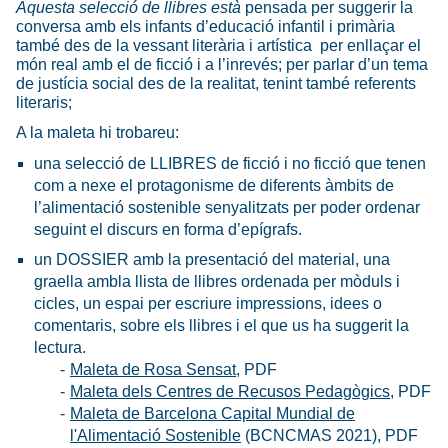
Aquesta selecció de llibres està
pensada per suggerir la
conversa amb els infants d’educació infantil i primària
també des de la vessant literària i artística per enllaçar el
món real amb el de ficció i a l’inrevés; per parlar d’un tema
de justícia social des de la realitat, tenint també referents
literaris;
A la maleta hi trobareu:
una selecció de LLIBRES de ficció i no ficció que tenen
com a nexe el protagonisme de diferents àmbits de
l’alimentació sostenible senyalitzats per poder ordenar
seguint el discurs en forma d’epígrafs.
un DOSSIER amb la presentació del material, una
graella ambla llista de llibres ordenada per mòduls i
cicles, un espai per escriure impressions, idees o
comentaris, sobre els llibres i el que us ha suggerit la
lectura.
Maleta de Rosa Sensat
, PDF
Maleta dels Centres de Recusos Pedagògics
, PDF
Maleta de Barcelona Capital Mundial de
l'Alimentació Sostenible
(BCNCMAS 2021), PDF