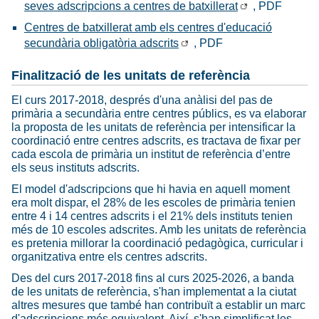
seves adscripcions a centres de batxillerat
, PDF
Centres de batxillerat amb els centres d'educació
secundària obligatòria adscrits
, PDF
Finalització de les unitats de referència
El curs 2017-2018, després d'una anàlisi del pas de
primària a secundària entre centres públics, es va elaborar
la proposta de les unitats de referència per intensificar la
coordinació entre centres adscrits, es tractava de fixar per
cada escola de primària un institut de referència d’entre
els seus instituts adscrits.
El model d'adscripcions que hi havia en aquell moment
era molt dispar, el 28% de les escoles de primària tenien
entre 4 i 14 centres adscrits i el 21% dels instituts tenien
més de 10 escoles adscrites. Amb les unitats de referència
es pretenia millorar la coordinació pedagògica, curricular i
organitzativa entre els centres adscrits.
Des del curs 2017-2018 fins al curs 2025-2026, a banda
de les unitats de referència, s'han implementat a la ciutat
altres mesures que també han contribuït a establir un marc
d'adscripcions més equivalent. Així, s'han simplificat les