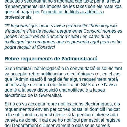
educació secundària no s'abonarà cap taxa; per a la resta
d'ensenyaments, els imports de les taxes són els mateixos
que cal pagar per l'
expedició de títols acadèmics i
professionals
.
***
Important que quan s’avisa per recollir l’homologació
s’indiqui n s’ha de recollir perquè en el Consorci només es
poden recollir les de Barcelona ciutat i en canvi hi ha
molta gent de comarques que ho presenta aquí però no ho
podrà recollir al Consorci
Rebre requeriments de l’administració
Si en tramitar l'homologació o la convalidació el sol·licitant
va acceptar rebre
notificacions electròniques
, en el cas
que l'Administració li hagi de fer algun requeriment rebrà
un missatge de correu electrònic o un SMS on se l'avisa
que té a la seva disposició una notificació a la seu
electrònica de la Generalitat.
Si no es va acceptar rebre notificacions electròniques, els
requeriments s'envien per correu postal al domicili indicat
a la sol·licitud; a aquest efecte, si la persona interessada
canvia de domicili cal que ho notifiqui per escrit al registre
del Departament d'Ensenyament o dels seus serveis