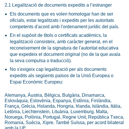
2.1 Legalització de documents expedits a l’estranger
Els documents que es volen homologar han de ser
oficials, estar legalitzats i expedits per les autoritats
competents d'acord amb l'ordenament jurídic del país.
En el supòsit de títols o certificats acadèmics, la
legalització consisteix, amb caràcter general, en el
reconeixement de la signatura de l'autoritat educativa
que expedeix el document original (no de la que avala
la seva compulsa o traducció).
No s'exigeix cap legalització per als documents
expedits als següents països de la Unió Europea o
Espai Econòmic Europeu:
Alemanya, Àustria, Bèlgica, Bulgària, Dinamarca,
Eslovàquia, Eslovènia, Espanya, Estònia, Finlàndia,
França, Grècia, Holanda, Hongria, Irlanda, Islàndia, Itàlia,
Letònia, Liechtenstein, Lituània, Luxemburg, Malta,
Noruega, Polònia, Portugal, Regne Unit, República Txeca,
Romania, Suècia, Xipre. També Suïssa, per acord bilateral
amb la UE.