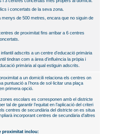
s i 3 centres concertats més propers al domicili.
lics i concertats de la seva zona.
 a menys de 500 metres, encara que no siguin de
 centres de proximitat fins arribar a 6 centres
concertats.
infantil adscrits a un centre d'educació primària
til tindran com a àrea d'influència la pròpia i
ducació primària al qual estiguin adscrits.
 proximitat a un domicili relaciona els centres on
a puntuació a l'hora de sol·licitar una plaça
en primera opció.
s zones escolars es corresponen amb el districte
 tal de garantir l’equitat en l’aplicació del criteri
ls centres de secundària del districte on es situa
'ampliarà incorporant centres de secundària d’altres
e proximitat inclou: