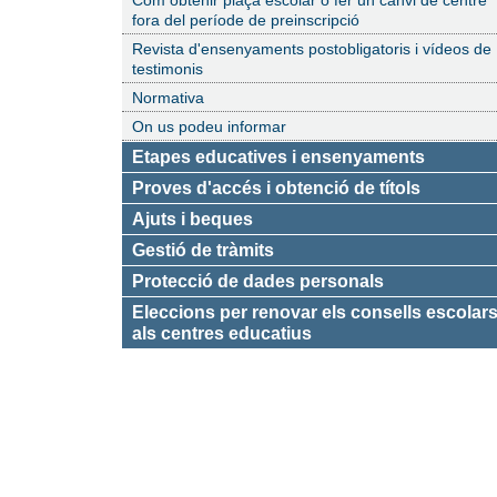
fora del període de preinscripció
Revista d'ensenyaments postobligatoris i vídeos de
testimonis
Normativa
On us podeu informar
Etapes educatives i ensenyaments
Proves d'accés i obtenció de títols
Ajuts i beques
Gestió de tràmits
Protecció de dades personals
Eleccions per renovar els consells escolar
als centres educatius