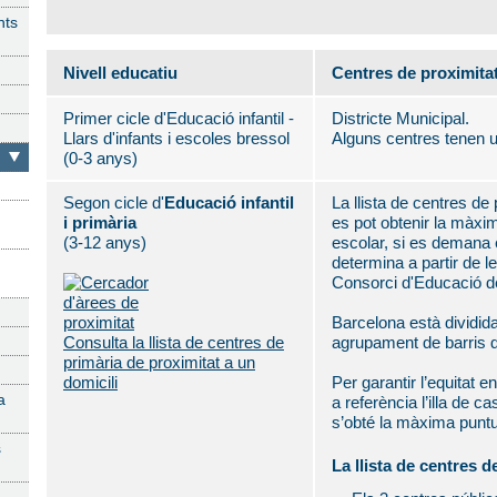
nts
Nivell educatiu
Centres de proximita
Primer cicle d'Educació infantil -
Districte Municipal.
Llars d'infants i escoles bressol
Alguns centres tenen u
(0-3 anys)
Segon cicle d'
Educació infantil
La llista de centres de
i primària
es pot obtenir la màxim
(3-12 anys)
escolar, si es demana e
determina a partir de 
Consorci d'Educació d
Barcelona està dividid
Consulta la llista de centres de
agrupament de barris d'
primària de proximitat a un
domicili
Per garantir l’equitat e
a
a referència l’illa de 
s’obté la màxima puntu
s
La llista de centres d