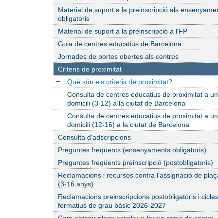
Material de suport a la preinscripció als ensenyame
obligatoris
Material de suport a la preinscripció a l'FP
Guia de centres educatius de Barcelona
Jornades de portes obertes als centres
Secció
Criteris de proximitat
actual:
Pàgina
Què són els criteris de proximitat?
actual:
Consulta de centres educatius de proximitat a un
domicili (3-12) a la ciutat de Barcelona
Consulta de centres educatius de proximitat a un
domicili (12-16) a la ciutat de Barcelona
Consulta d'adscripcions
Preguntes freqüents (ensenyaments obligatoris)
Preguntes freqüents preinscripció (postobligatoris)
Reclamacions i recursos contra l’assignació de plaç
(3-16 anys)
Reclamacions preinscripcions postobligatoris i cicle
formatius de grau bàsic 2026-2027
Com obtenir plaça escolar o fer un canvi de centre