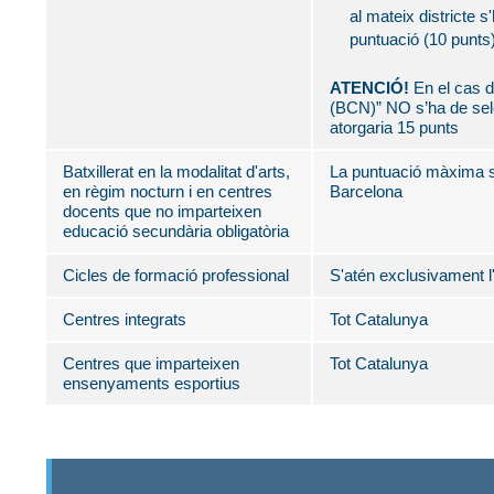
al mateix districte s
puntuació (10 punts)
ATENCIÓ!
En el cas de
(BCN)” NO s’ha de sel
atorgaria 15 punts
Batxillerat en la modalitat d'arts,
La puntuació màxima s’o
en règim nocturn i en centres
Barcelona
docents que no imparteixen
educació secundària obligatòria
Cicles de formació professional
S'atén exclusivament l
Centres integrats
Tot Catalunya
Centres que imparteixen
Tot Catalunya
ensenyaments esportius