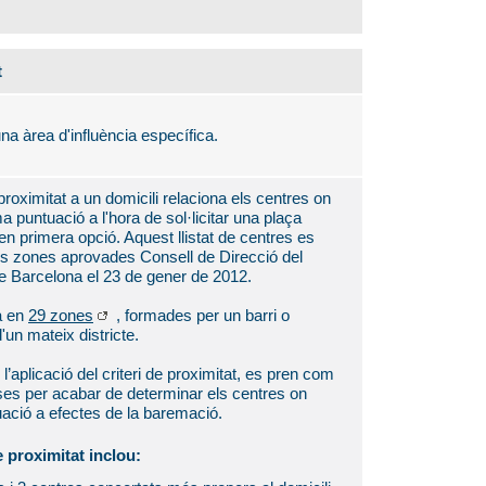
t
na àrea d'influència específica.
 proximitat a un domicili relaciona els centres on
a puntuació a l'hora de sol·licitar una plaça
n primera opció. Aquest llistat de centres es
les zones aprovades Consell de Direcció del
e Barcelona el 23 de gener de 2012.
a en
29 zones
, formades per un barri o
un mateix districte.
n l’aplicació del criteri de proximitat, es pren com
cases per acabar de determinar els centres on
ació a efectes de la baremació.
e proximitat inclou: