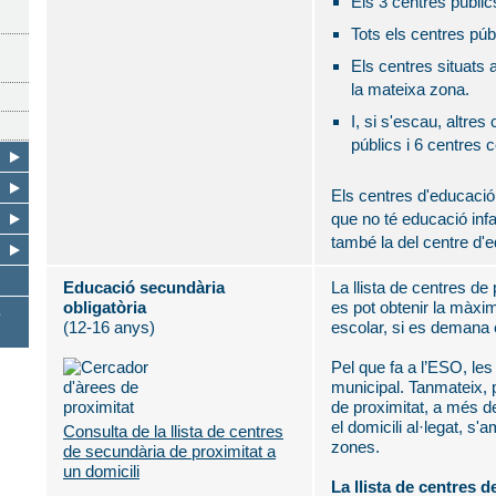
Els 3 centres públic
Tots els centres púb
Els centres situats
la mateixa zona.
I, si s'escau, altres
públics i 6 centres 
Els centres d'educació 
que no té educació infan
també la del centre d'e
Educació secundària
La llista de centres de
obligatòria
es pot obtenir la màxim
s
(12-16 anys)
escolar, si es demana 
Pel que fa a l’ESO, le
municipal. Tanmateix, per
de proximitat, a més de
el domicili al·legat, s
Consulta de la llista de centres
zones.
de secundària de proximitat a
un domicili
La llista de centres d