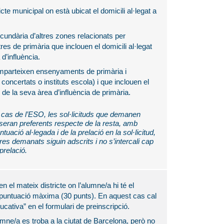
icte municipal on està ubicat el domicili al·legat a
cundària d’altres zones relacionats per
es de primària que inclouen el domicili al·legat
d’influència.
imparteixen ensenyaments de primària i
concertats o instituts escola) i que inclouen el
s de la seva àrea d’influència de primària.
 cas de l’ESO, les sol·licituds que demanen
seran preferents respecte de la resta, amb
uació al·legada i de la prelació en la sol·licitud,
es demanats siguin adscrits i no s’intercali cap
 prelació.
n el mateix districte on l’alumne/a hi té el
a puntuació màxima (30 punts). En aquest cas cal
ducativa” en el formulari de preinscripció.
lumne/a es troba a la ciutat de Barcelona, però no