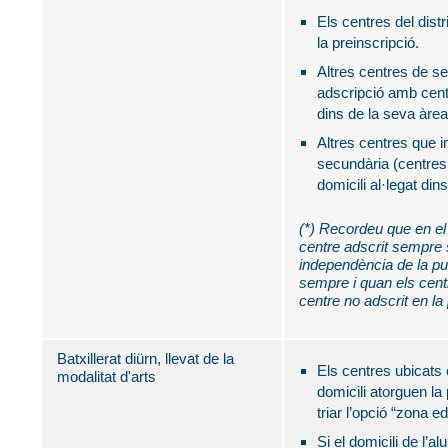
Els centres del distr
la preinscripció.
Altres centres de se
adscripció amb centr
dins de la seva àrea 
Altres centres que 
secundària (centres 
domicili al·legat din
(*) Recordeu que en el
centre adscrit sempre 
independència de la punt
sempre i quan els centr
centre no adscrit en la
Batxillerat diürn, llevat de la
Els centres ubicats e
modalitat d'arts
domicili atorguen l
triar l’opció “zona e
Si el domicili de l’a