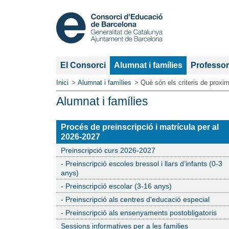
Secció
El Consorci
Alumnat i famílies
Professor
actual:
Inici
Alumnat i famílies
Què són els criteris de proxim
Alumnat i famílies
Secció
Procés de preinscripció i matrícula per al
actual:
2026-2027
Preinscripció curs 2026-2027
- Preinscripció escoles bressol i llars d’infants (0-3
anys)
- Preinscripció escolar (3-16 anys)
- Preinscripció als centres d'educació especial
- Preinscripció als ensenyaments postobligatoris
Sessions informatives per a les families