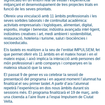
significatiu en un entorn real de treball i experiencial
mitjançant el desenvolupament de tres projectes triats en
funció de les seves prioritats.
Ofereix una vinculació amb 11 àmbits professionals i les
seves sortides laborals i de continuïtat acadèmica:
activitats empresarials i logístiques, alimentari, digital,
esportiu, imatge i benestar, indústria avançada intel·ligent,
indústries creatives i art, medi ambient i sostenibilitat,
restauració, hoteleria i turisme, salut i biociències i
socioeducatiu.
Els tastets es realitzen a la seu de l’entitat IMPULSEM, fet
que permet oferir els 11 àmbits en el mateix horari i en el
mateix espai, i això implica la interacció amb persones del
món professional i amb companys i companyes en la
mateixa situació que la seva.
El passat 9 de gener es va celebrar la sessió de
presentació del programa i en aquest moment l’alumnat ha
finalitzat el seu primer tastet. A partir d’ara l'alumnat
repetirà l’experiència en dos nous àmbits durant sis
sessions més. El programa finalitzarà el 19 de març, amb
una cloenda a l'aire lliure a l'espai Impulsem de Ciutat
Vella.