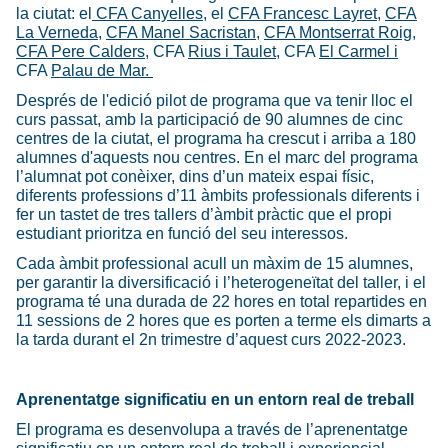
la ciutat: el
CFA Canyelles
, el
CFA Francesc Layret
,
CFA
La Verneda
,
CFA Manel Sacristan
,
CFA Montserrat Roig
,
CFA Pere Calders
, CFA
Rius i Taulet
, CFA
El Carmel i
CFA
Palau de Mar.
Després de l'edició pilot de programa que va tenir lloc el
curs passat, amb la participació de 90 alumnes de cinc
centres de la ciutat, el programa ha crescut i arriba a 180
alumnes d'aquests nou centres. En el marc del programa
l’alumnat pot conèixer, dins d’un mateix espai físic,
diferents professions d’11 àmbits professionals diferents i
fer un tastet de tres tallers d’àmbit pràctic que el propi
estudiant prioritza en funció del seu interessos.
Cada àmbit professional acull un màxim de 15 alumnes,
per garantir la diversificació i l’heterogeneïtat del taller, i el
programa té una durada de 22 hores en total repartides en
11 sessions de 2 hores que es porten a terme els dimarts a
la tarda durant el 2n trimestre d’aquest curs 2022-2023.
Aprenentatge significatiu en un entorn real de treball
El programa es desenvolupa a través de l’aprenentatge