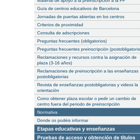
Material de apoyo a la preinscripción a la FP
Guía de centros educativos de Barcelona
Jornadas de puertas abiertas en los centros
Criterios de proximidad
Consulta de adscripciones
Preguntas frecuentes (obligatorios)
Preguntas frecuentes preinscripción (postobligatori
Reclamaciones y recursos contra la asignación de
plaza (3-16 años)
Reclamaciones de preinscripción a las enseñanzas
postobligatorias
Revista de enseñanzas postobligatorias y videos la
orientación
Como obtener plaza escolar o pedir un cambio de
centro fuera del periodo de preinscripción
Página
Normativa
actual:
Donde os podéis informar
Etapas educativas y enseñanzas
Pruebas de acceso y obtención de títulos