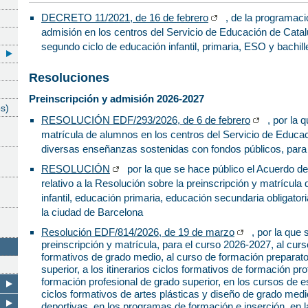
DECRETO 11/2021, de 16 de febrero
, de la programaci
admisión en los centros del Servicio de Educación de Cata
segundo ciclo de educación infantil, primaria, ESO y bachille
Resoluciones
Preinscripción y admisión 2026-2027
os)
RESOLUCIÓN EDF/293/2026, de 6 de febrero
, por la 
matrícula de alumnos en los centros del Servicio de Educac
diversas enseñanzas sostenidas con fondos públicos, para
RESOLUCIÓN
por la que se hace público el Acuerdo de
relativo a la Resolución sobre la preinscripción y matrícu
infantil, educación primaria, educación secundaria obligato
la ciudad de Barcelona
Resolución EDF/814/2026, de 19 de marzo
, por la que 
preinscripción y matrícula, para el curso 2026-2027, al cur
formativos de grado medio, al curso de formación preparato
superior, a los itinerarios ciclos formativos de formación pr
formación profesional de grado superior, en los cursos de e
ciclos formativos de artes plásticas y diseño de grado med
deportivas, en los programas de formación e inserción, en 