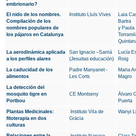
embrionario?
El nido de los nombres.
Instituto Lluís Vives
Laia Cas
Compilación de los
Bartra
nombres populares de
y Paula
los pájaros en Catalunya
Torrami
Quintan
La aerodinámica aplicada
San Ignacio –Sarriá
Lucía E
a los perfiles alares
(Jesuitas educación)
Roig
La caducidad de los
Padre Manyanet -
Maria A
alimentos
Les Corts
Magro
La detección del
mosquito tigre en
CE Montseny
Àlvaro 
Portbou
Puerta
Plantas Medicinales:
Instituto Vila de
Wanyi L
fitoterapia en dos
Gràcia
culturas
Relaciones entre la
Instituto Narciso
Clara T