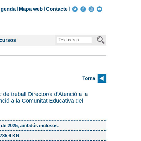
genda
Mapa web
Contacte
Text
ecursos
cerca
Torna
 de treball Director/a d'Atenció a la
enció a la Comunitat Educativa del
ol de 2025, ambdós inclosos.
 735,6 KB