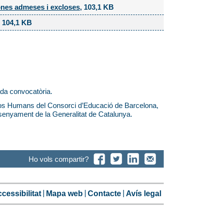
sones admeses i excloses
, 103,1 KB
, 104,1 KB
da convocatòria.
sos Humans del Consorci d’Educació de Barcelona,
enyament de la Generalitat de Catalunya.
Ho vols compartir?
cessibilitat
Mapa web
Contacte
Avís legal