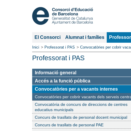
Secció
El Consorci
Alumnat i famílies
Professor
actual:
Inici
Professorat i PAS
Convocatòries per cobrir vaca
Professorat i PAS
Informació general
Accés a la funció pública
Secció
Convocatòries per a vacants internes
actual:
Pàgina
Convocatòries per cobrir vacants dels serveis centr
actual:
Convocatòria de concurs de direccions de centres
educatius municipals
Concurs de trasllats de personal docent municipal
Concurs de trasllats de personal PAE