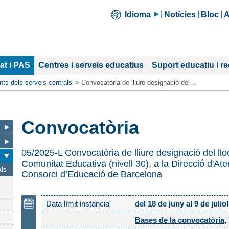
Idioma
Notícies
Bloc
A
at i PAS
Centres i serveis educatius
Suport educatiu i r
nts dels serveis centrals
Convocatòria de lliure designació del…
Convocatòria
05/2025-L Convocatòria de lliure designació del lloc
Comunitat Educativa (nivell 30), a la Direcció d'At
als
Consorci d’Educació de Barcelona
Data límit instància
del 18 de juny al 9 de juli
Bases de la convocatòria
,