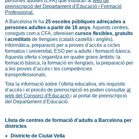
persones adultes (CFA) que trobaran al
web de
preinscripció del Departament d’Educació i Formació
Professional.
A Barcelona hi ha
25 escoles públiques adreçades a
persones adultes a partir de 16 anys
. Aquests centres,
coneguts com a CFA, ofereixen
cursos flexibles, gratuïts
i acreditats
de llengües (català castellà i anglès),
informàtica, preparació per a proves d’accés a cicles
formatius i universitat, ESO per a adults i formació bàsica.
Aquesta oferta s’organitza en quatre grans àmbits: la
formació bàsica, la formació en llengües, la preparació per
a les proves d’accés i les competències
transprofessionals.
Tota la informació sobre l’oferta educativa, els requisits
d’accés i el procés de preinscripció es poden consultar
al
web del Consorci d'Educació
i al portal de preinscripció
del Departament d’Educació.
Llista de centres de formació d'adults a Barcelona per
districtes
Districte de Ciutat Vella